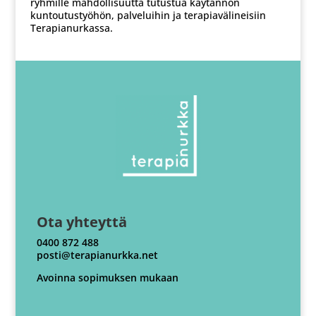
ryhmille mahdollisuutta tutustua käytännön
kuntoutustyöhön, palveluihin ja terapiavälineisiin
Terapianurkassa.
Ota yhteyttä
0400 872 488
posti@terapianurkka.net
Avoinna sopimuksen mukaan