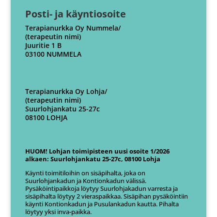
Posti- ja käyntiosoite
Terapianurkka Oy Nummela/
(terapeutin nimi)
Juuritie 1 B
03100 NUMMELA
Terapianurkka Oy Lohja/
(terapeutin nimi)
Suurlohjankatu 25-27c
08100 LOHJA
HUOM! Lohjan toimipisteen uusi osoite 1/2026
alkaen: Suurlohjankatu 25-27c, 08100 Lohja
Käynti toimitiloihin on sisäpihalta, joka on
Suurlohjankadun ja Kontionkadun välissä.
Pysäköintipaikkoja löytyy Suurlohjakadun varresta ja
sisäpihalta löytyy 2 vieraspaikkaa. Sisäpihan pysäköintiin
käynti Kontionkadun ja Pusulankadun kautta. Pihalta
löytyy yksi inva-paikka.