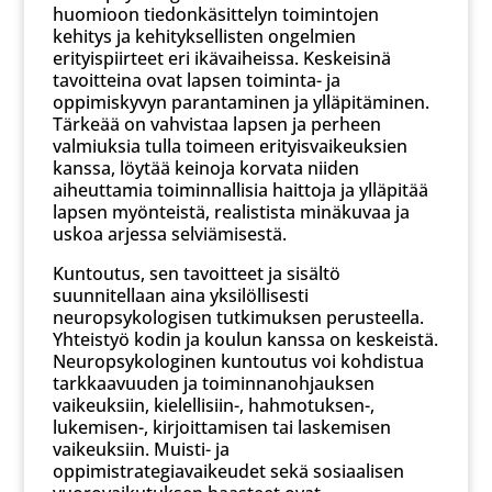
huomioon tiedonkäsittelyn toimintojen
kehitys ja kehityksellisten ongelmien
erityispiirteet eri ikävaiheissa. Keskeisinä
tavoitteina ovat lapsen toiminta- ja
oppimiskyvyn parantaminen ja ylläpitäminen.
Tärkeää on vahvistaa lapsen ja perheen
valmiuksia tulla toimeen erityisvaikeuksien
kanssa, löytää keinoja korvata niiden
aiheuttamia toiminnallisia haittoja ja ylläpitää
lapsen myönteistä, realistista minäkuvaa ja
uskoa arjessa selviämisestä.
Kuntoutus, sen tavoitteet ja sisältö
suunnitellaan aina yksilöllisesti
neuropsykologisen tutkimuksen perusteella.
Yhteistyö kodin ja koulun kanssa on keskeistä.
Neuropsykologinen kuntoutus voi kohdistua
tarkkaavuuden ja toiminnanohjauksen
vaikeuksiin, kielellisiin-, hahmotuksen-,
lukemisen-, kirjoittamisen tai laskemisen
vaikeuksiin. Muisti- ja
oppimistrategiavaikeudet sekä sosiaalisen