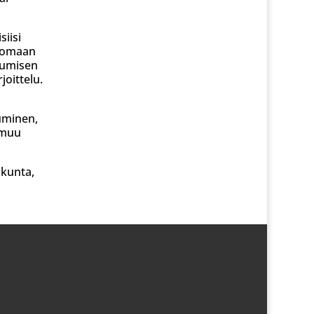
siisi
ivomaan
kkumisen
joittelu.
uminen,
 muu
 kunta,