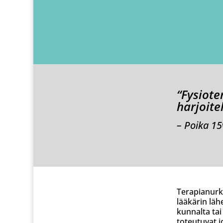
“Fysiote
harjoite
– Poika 15
Terapianurkk
lääkärin läh
kunnalta tai
toteutuvat j