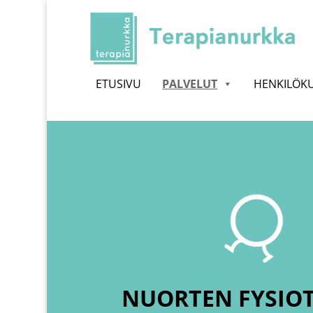
Skip
To
Content
ETUSIVU
PALVELUT
HENKILÖK
NUORTEN FYSIOT