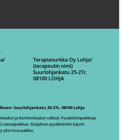
e
a/
Terapianurkka Oy Lohja/
(terapeutin nimi)
Suurlohjankatu 25-27c
08100 LOHJA
lkaen: Suurlohjankatu 25-27c, 08100 Lohja
jankadun ja Kontionkadun välissä. Pysäköintipaikkoja
 2 vieraspaikkaa. Sisäpihan pysäköintiin käynti
 yksi inva-paikka.