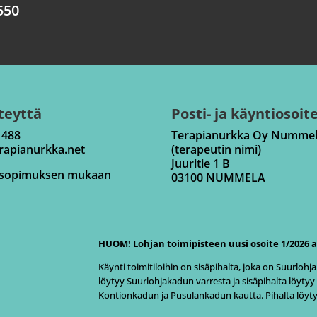
550
teyttä
Posti- ja käyntiosoit
 488
Terapianurkka Oy Nummel
rapianurkka.net
(terapeutin nimi)
Juuritie 1 B
 sopimuksen mukaan
03100 NUMMELA
HUOM! Lohjan toimipisteen uusi osoite 1/2026 a
Käynti toimitiloihin on sisäpihalta, joka on Suurloh
löytyy Suurlohjakadun varresta ja sisäpihalta löytyy
Kontionkadun ja Pusulankadun kautta. Pihalta löytyy