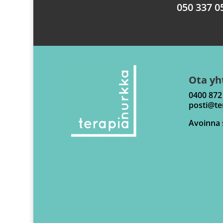
050 337 0
Ota yh
0400 872
posti@te
Avoinna