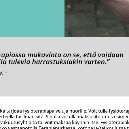
rapiassa mukavinta on se, että voidaan
lla tulevia harrastuksiakin varten.”
v. –
a tarjoaa fysioterapiapalveluja nuorille. Voit tulla fysioter
etteellä tai ilman sitä. Sinulla voi olla maksusitoumus esimer
 vakuutusyhtiöltä tai voit maksaa käynnin itse. Fysioterapia
oko vastaanotolla Terapianurkassa, kotona ja/tai koulussa t