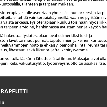
kuntosalilla, tilanteen ja tarpeen mukaan.
ysioterapiajaksolle asetetaan yhdessä sinun arkeesi ja tarpei
oitteita ei tehdä vain terapiakäynneillä, vaan ne pyritään n
äiväistä arkeasi. Fysioterapiaan kuuluu toisinaan myös lii
n tarpeen arviointi, hankinnassa avustaminen ja käytön har
yitä hakeutua fysioterapiaan ovat esimerkiksi tuki- ja
istön kivut tai muut pulmat, tapaturmien jälkeinen kuntout
urheiluvammojen hoito ja ehkäisy, painonhallinta, reuma tai
aus, lihastauti sekä liikunta- ja/tai kehitysvamma.
an voi tulla lääkärin lähetteellä tai ilman. Maksajana voi olla
piiri, Kela, vakuutusyhtiö, työterveyshuolto tai asiakas itse.
ERAPEUTTI
ola