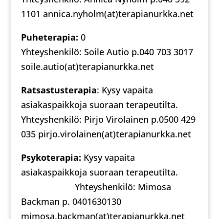
1101 annica.nyholm(at)terapianurkka.net
Puheterapia:
0
Yhteyshenkilö: Soile Autio p.040 703 3017
soile.autio(at)terapianurkka.net
Ratsastusterapia
: Kysy vapaita
asiakaspaikkoja suoraan terapeutilta.
Yhteyshenkilö: Pirjo Virolainen p.0500 429
035 pirjo.virolainen(at)terapianurkka.net
Psykoterapia:
Kysy vapaita
asiakaspaikkoja suoraan terapeutilta.
Yhteyshenkilö: Mimosa
Backman p. 0401630130
mimosa.backman(at)terapianurkka.net