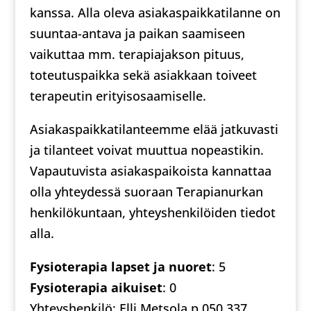
kanssa. Alla oleva asiakaspaikkatilanne on
suuntaa-antava ja paikan saamiseen
vaikuttaa mm. terapiajakson pituus,
toteutuspaikka sekä asiakkaan toiveet
terapeutin erityisosaamiselle.
Asiakaspaikkatilanteemme elää jatkuvasti
ja tilanteet voivat muuttua nopeastikin.
Vapautuvista asiakaspaikoista kannattaa
olla yhteydessä suoraan Terapianurkan
henkilökuntaan, yhteyshenkilöiden tiedot
alla.
Fysioterapia lapset ja nuoret
: 5
Fysioterapia aikuiset
: 0
Yhteyshenkilö: Elli Metsola p.050 337