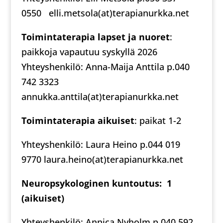
0550 elli.metsola(at)terapianurkka.net
Toimintaterapia lapset ja nuoret
:
paikkoja vapautuu syskyllä 2026
Yhteyshenkilö: Anna-Maija Anttila p.040
742 3323
annukka.anttila(at)terapianurkka.net
Toimintaterapia aikuiset
: paikat 1-2
Yhteyshenkilö: Laura Heino p.044 019
9770 laura.heino(at)terapianurkka.net
Neuropsykologinen kuntoutus: 1
(aikuiset)
Yhteyshenkilö: Annica Nyholm p.040 592