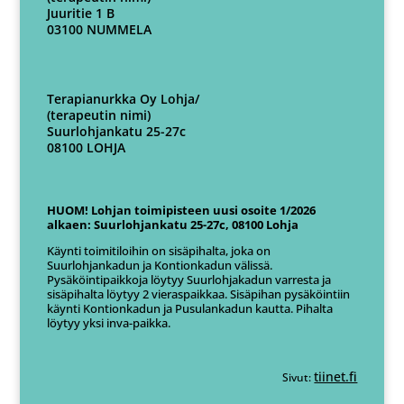
Juuritie 1 B
03100 NUMMELA
Terapianurkka Oy Lohja/
(terapeutin nimi)
Suurlohjankatu 25-27c
08100 LOHJA
HUOM! Lohjan toimipisteen uusi osoite 1/2026
alkaen: Suurlohjankatu 25-27c, 08100 Lohja
Käynti toimitiloihin on sisäpihalta, joka on
Suurlohjankadun ja Kontionkadun välissä.
Pysäköintipaikkoja löytyy Suurlohjakadun varresta ja
sisäpihalta löytyy 2 vieraspaikkaa. Sisäpihan pysäköintiin
käynti Kontionkadun ja Pusulankadun kautta. Pihalta
löytyy yksi inva-paikka.
tiinet.fi
Sivut: